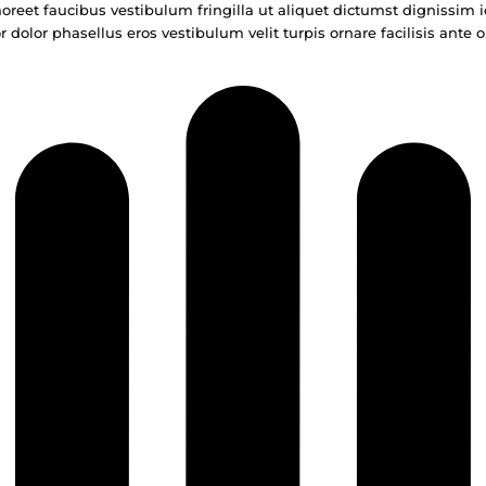
oreet faucibus vestibulum fringilla ut aliquet dictumst dignissim i
 dolor phasellus eros vestibulum velit turpis ornare facilisis ante o