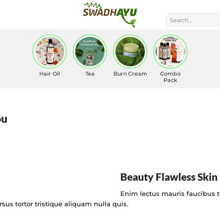
Hair Oil
Tea
Burn Cream
Combo
Pack
ou
Beauty Flawless Skin​
Enim lectus mauris faucibus t
sus tortor tristique aliquam nulla quis.